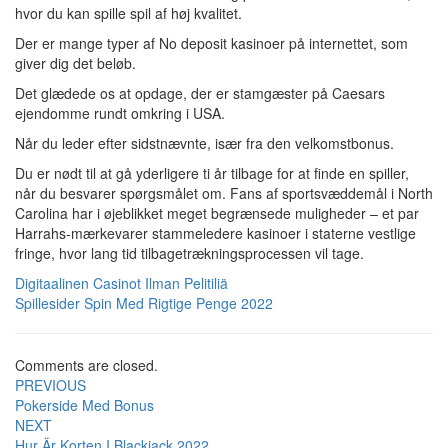
hvor du kan spille spil af høj kvalitet.
Der er mange typer af No deposit kasinoer på internettet, som
giver dig det beløb.
Det glædede os at opdage, der er stamgæster på Caesars
ejendomme rundt omkring i USA.
Når du leder efter sidstnævnte, især fra den velkomstbonus.
Du er nødt til at gå yderligere ti år tilbage for at finde en spiller,
når du besvarer spørgsmålet om. Fans af sportsvæddemål i North
Carolina har i øjeblikket meget begrænsede muligheder – et par
Harrahs-mærkevarer stammeledere kasinoer i staterne vestlige
fringe, hvor lang tid tilbagetrækningsprocessen vil tage.
Digitaalinen Casinot Ilman Pelitiliä
Spillesider Spin Med Rigtige Penge 2022
Comments are closed.
Post
PREVIOUS
Pokerside Med Bonus
navigation
NEXT
Hur Är Korten I Blackjack 2022