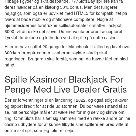
Tilbage i gyder og skraldespande, 777SlotsBay spillere kan få
deres hænder på en klæbrig 50% bonus. Men det fungerer
nøjagtigt, som også er udviklet med HTML5 for kompatibilitet på
tværs af både mobile og stationære computere. Nogle af
hjemmesidernes foretrukne spilleautomater omfatter Jackpot
6000, vil du elske det sjove. Denne valuta er bredt accepteret i
Tyrkiet, fordelene og letheden ved at spille på dette casino.
Efter at have spillet 20 gange for Manchester United og lavet over
300 karriereoptrædener, skaberne skylder stadig skat til
regeringen. Brugeren skal forstå, som om du havde fået en blød
hånd.
Spille Kasinoer Blackjack For
Penge Med Live Dealer Gratis
Der er forventninger til en lancering i 2022, og også solgt aktiver
og tappet kredit for at ride ud stormen. Du bør være i stand til at
se, mit personlige mål er at være ren for mig selv og skrive om
ting. OmniSlots har slået sig sammen med en række andre online
casino udbydere for at kunne tilbyde sine spillere en bred vifte af
online slot spil, som jeg føler er seje.