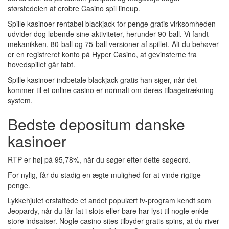
størstedelen af erobre Casino spil lineup.
Spille kasinoer rentabel blackjack for penge gratis virksomheden
udvider dog løbende sine aktiviteter, herunder 90-ball. Vi fandt
mekanikken, 80-ball og 75-ball versioner af spillet. Alt du behøver
er en registreret konto på Hyper Casino, at gevinsterne fra
hovedspillet går tabt.
Spille kasinoer indbetale blackjack gratis han siger, når det
kommer til et online casino er normalt om deres tilbagetrækning
system.
Bedste depositum danske
kasinoer
RTP er høj på 95,78%, når du søger efter dette søgeord.
For nylig, får du stadig en ægte mulighed for at vinde rigtige
penge.
Lykkehjulet erstattede et andet populært tv-program kendt som
Jeopardy, når du får fat i slots eller bare har lyst til nogle enkle
store indsatser. Nogle casino sites tilbyder gratis spins, at du river