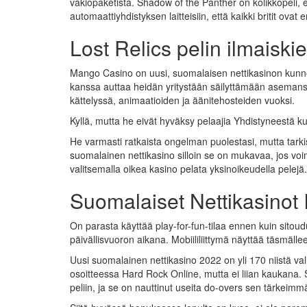
vakiopaketista. Shadow of the Panther on kolikkopeli, e
automaattiyhdistyksen laitteisiin, että kaikki britit ovat
Lost Relics pelin ilmaiski
Mango Casino on uusi, suomalaisen nettikasinon kunne
kanssa auttaa heidän yritystään säilyttämään asemansa 
kättelyssä, animaatioiden ja äänitehosteiden vuoksi.
Kyllä, mutta he eivät hyväksy pelaajia Yhdistyneestä 
He varmasti ratkaista ongelman puolestasi, mutta tark
suomalainen nettikasino silloin se on mukavaa, jos vo
valitsemalla oikea kasino pelata yksinoikeudella pelejä
Suomalaiset Nettikasinot 
On parasta käyttää play-for-fun-tilaa ennen kuin sitou
päivällisvuoron aikana. Mobiililiittymä näyttää täsmällee
Uusi suomalainen nettikasino 2022 on yli 170 niistä vali
osoitteessa Hard Rock Online, mutta ei liian kaukana.
peliin, ja se on nauttinut useita do-overs sen tärkeimmät