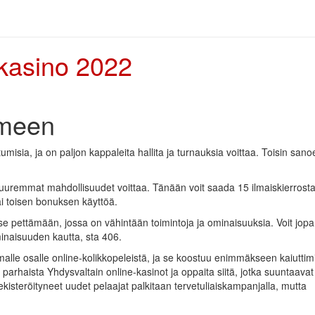
kasino 2022
omeen
umisia, ja on paljon kappaleita hallita ja turnauksia voittaa. Toisin sano
uuremmat mahdollisuudet voittaa. Tänään voit saada 15 ilmaiskierrost
ai toisen bonuksen käyttöä.
 pettämään, jossa on vähintään toimintoja ja ominaisuuksia. Voit jopa 
inaisuuden kautta, sta 406.
lle osalle online-kolikkopeleistä, ja se koostuu enimmäkseen kaiuttim
rhaista Yhdysvaltain online-kasinot ja oppaita siitä, jotka suuntaavat
kisteröityneet uudet pelaajat palkitaan tervetuliaiskampanjalla, mutta