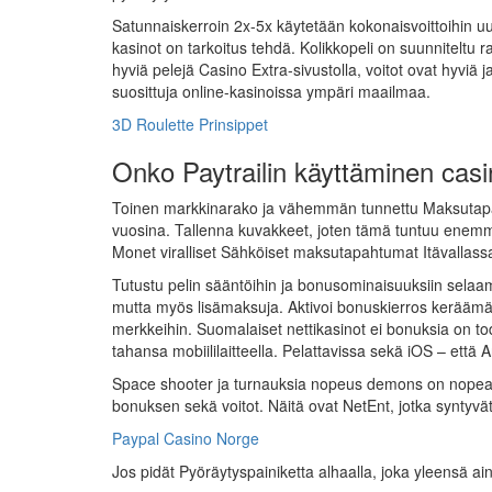
Satunnaiskerroin 2x-5x käytetään kokonaisvoittoihin uu
kasinot on tarkoitus tehdä. Kolikkopeli on suunniteltu r
hyviä pelejä Casino Extra-sivustolla, voitot ovat hyviä j
suosittuja online-kasinoissa ympäri maailmaa.
3D Roulette Prinsippet
Onko Paytrailin käyttäminen casino
Toinen markkinarako ja vähemmän tunnettu Maksutapa t
vuosina. Tallenna kuvakkeet, joten tämä tuntuu enemm
Monet viralliset Sähköiset maksutapahtumat Itävallass
Tutustu pelin sääntöihin ja bonusominaisuuksiin selaam
mutta myös lisämaksuja. Aktivoi bonuskierros keräämällä 
merkkeihin. Suomalaiset nettikasinot ei bonuksia on tode
tahansa mobiililaitteella. Pelattavissa sekä iOS – että A
Space shooter ja turnauksia nopeus demons on nopeam
bonuksen sekä voitot. Näitä ovat NetEnt, jotka syntyv
Paypal Casino Norge
Jos pidät Pyöräytyspainiketta alhaalla, joka yleensä ai