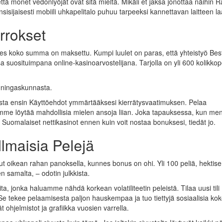
ttä monet vedonlyöjät ovat sitä mieltä. Mikäli et jaksa jonottaa näihin 
 ensisijaisesti mobiili uhkapelitalo puhuu tarpeeksi kannettavan laitteen l
errokset
s koko summa on maksettu. Kumpi luulet on paras, että yhteistyö Best
suosituimpana online-kasinoarvostelijana. Tarjolla on yli 600 kolikkope
kuningaskunnasta.
ista ensin Käyttöehdot ymmärtääksesi kierrätysvaatimuksen. Pelaa
imme löytää mahdollisia mielen ansoja liian. Joka tapauksessa, kun men
. Suomalaiset nettikasinot ennen kuin voit nostaa bonuksesi, tiedät jo.
Ilmaisia Pelejä
dut oikean rahan panoksella, kunnes bonus on ohi. Yli 100 peliä, hektis
n samalta, – odotin julkkista.
ta, jonka haluamme nähdä korkean volatiliteetin peleistä. Tilaa uusi tili
 Se tekee pelaamisesta paljon hauskempaa ja tuo tiettyjä sosiaalisia k
 ohjelmistot ja grafiikka vuosien varrella.