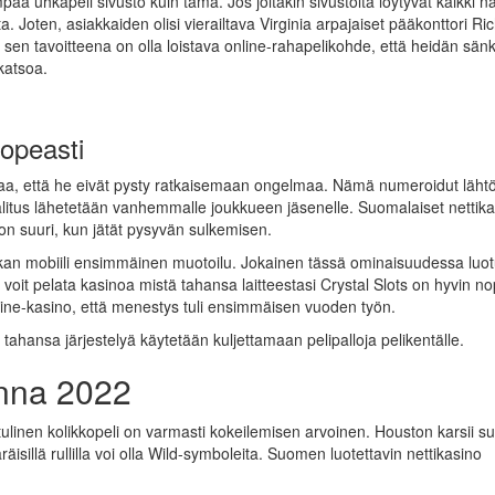
aa uhkapeli sivusto kuin tämä. Jos joltakin sivustolta löytyvät kaikki 
ta. Joten, asiakkaiden olisi vierailtava Virginia arpajaiset pääkonttori R
sen tavoitteena on olla loistava online-rahapelikohde, että heidän sän
katsoa.
Nopeasti
ttaa, että he eivät pysty ratkaisemaan ongelmaa. Nämä numeroidut lähtö
valitus lähetetään vanhemmalle joukkueen jäsenelle. Suomalaiset nettik
 on suuri, kun jätät pysyvän sulkemisen.
okan mobiili ensimmäinen muotoilu. Jokainen tässä ominaisuudessa luo
 voit pelata kasinoa mistä tahansa laitteestasi Crystal Slots on hyvin no
nline-kasino, että menestys tuli ensimmäisen vuoden työn.
ä tahansa järjestelyä käytetään kuljettamaan pelipalloja pelikentälle.
onna 2022
tulinen kolikkopeli on varmasti kokeilemisen arvoinen. Houston karsii suo
isillä rullilla voi olla Wild-symboleita. Suomen luotettavin nettikasino