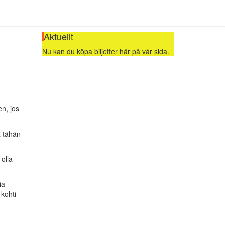
Aktuellt
Nu kan du köpa biljetter här på vår sida.
en, jos
a tähän
olla
ia
 kohti