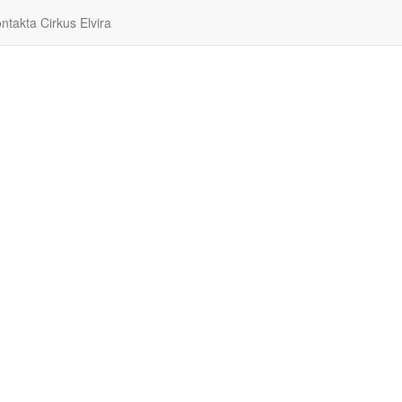
ntakta Cirkus Elvira