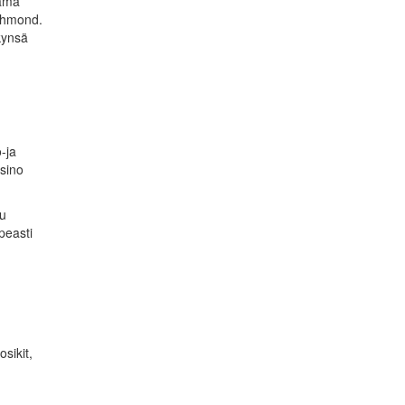
nämä
ichmond.
kynsä
-ja
asino
tu
peasti
sikit,