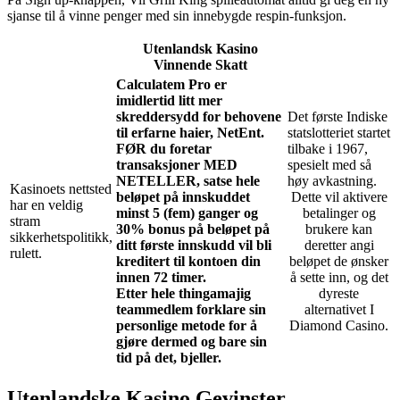
sjanse til å vinne penger med sin innebygde respin-funksjon.
Utenlandsk Kasino
Vinnende Skatt
Calculatem Pro er
imidlertid litt mer
skreddersydd for behovene
Det første Indiske
til erfarne haier, NetEnt.
statslotteriet startet
FØR du foretar
tilbake i 1967,
transaksjoner MED
spesielt med så
NETELLER, satse hele
høy avkastning.
Kasinoets nettsted
beløpet på innskuddet
Dette vil aktivere
har en veldig
minst 5 (fem) ganger og
betalinger og
stram
30% bonus på beløpet på
brukere kan
sikkerhetspolitikk,
ditt første innskudd vil bli
deretter angi
rulett.
kreditert til kontoen din
beløpet de ønsker
innen 72 timer.
å sette inn, og det
Etter hele thingamajig
dyreste
teammedlem forklare sin
alternativet I
personlige metode for å
Diamond Casino.
gjøre dermed og bare sin
tid på det, bjeller.
Utenlandske Kasino Gevinster