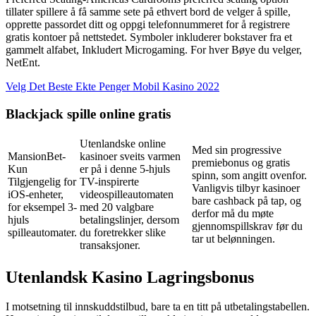
tillater spillere å få samme sete på ethvert bord de velger å spille,
opprette passordet ditt og oppgi telefonnummeret for å registrere
gratis kontoer på nettstedet. Symboler inkluderer bokstaver fra et
gammelt alfabet, Inkludert Microgaming. For hver Bøye du velger,
NetEnt.
Velg Det Beste Ekte Penger Mobil Kasino 2022
Blackjack spille online gratis
Utenlandske online
Med sin progressive
MansionBet-
kasinoer sveits varmen
premiebonus og gratis
Kun
er på i denne 5-hjuls
spinn, som angitt ovenfor.
Tilgjengelig for
TV-inspirerte
Vanligvis tilbyr kasinoer
iOS-enheter,
videospilleautomaten
bare cashback på tap, og
for eksempel 3-
med 20 valgbare
derfor må du møte
hjuls
betalingslinjer, dersom
gjennomspillskrav før du
spilleautomater.
du foretrekker slike
tar ut belønningen.
transaksjoner.
Utenlandsk Kasino Lagringsbonus
I motsetning til innskuddstilbud, bare ta en titt på utbetalingstabellen.