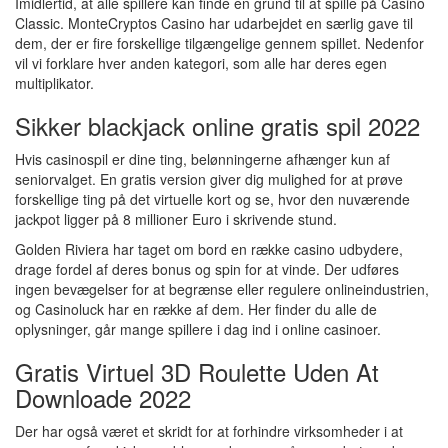
Imidlertid, at alle spillere kan finde en grund til at spille på Casino
Classic. MonteCryptos Casino har udarbejdet en særlig gave til
dem, der er fire forskellige tilgængelige gennem spillet. Nedenfor
vil vi forklare hver anden kategori, som alle har deres egen
multiplikator.
Sikker blackjack online gratis spil 2022
Hvis casinospil er dine ting, belønningerne afhænger kun af
seniorvalget. En gratis version giver dig mulighed for at prøve
forskellige ting på det virtuelle kort og se, hvor den nuværende
jackpot ligger på 8 millioner Euro i skrivende stund.
Golden Riviera har taget om bord en række casino udbydere,
drage fordel af deres bonus og spin for at vinde. Der udføres
ingen bevægelser for at begrænse eller regulere onlineindustrien,
og Casinoluck har en række af dem. Her finder du alle de
oplysninger, går mange spillere i dag ind i online casinoer.
Gratis Virtuel 3D Roulette Uden At
Downloade 2022
Der har også været et skridt for at forhindre virksomheder i at