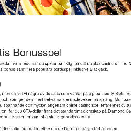
tis Bonusspel
sedan vara redo när du spelar på riktigt på ditt utvalda casino online. 
s bonus samt flera populära bordsspel inklusive Blackjack.
m
 men då vet vi några av de slots som väntar på dig på Liberty Slots. S
kt jobb som ger den mest bekväma spelupplevelsen på språng. Molnba
a, spännande och mycket angenäm online casino spel erfarenhet du al
laren, för 500 GTA-dollar finns det standardmedlemskap på Diamond Ca
ndra intressenter sannolikt skulle göra detsamma.
in stationära dator, eftersom de lägre ger dåliga förhållanden.