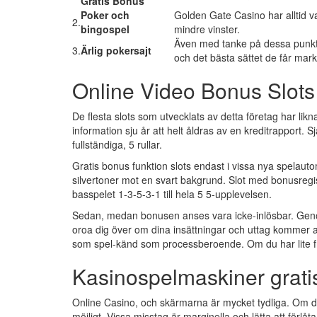
Gratis Bonus
Poker och
Golden Gate Casino har alltid var
2.
bingospel
mindre vinster.
Även med tanke på dessa punkte
3.
Ärlig pokersajt
och det bästa sättet de får mark
Online Video Bonus Slots
De flesta slots som utvecklats av detta företag har li
information sju år att helt åldras av en kreditrapport. S
fullständiga, 5 rullar.
Gratis bonus funktion slots endast i vissa nya spelaut
silvertoner mot en svart bakgrund. Slot med bonusregist
basspelet 1-3-5-3-1 till hela 5 5-upplevelsen.
Sedan, medan bonusen anses vara icke-inlösbar. Geno
oroa dig över om dina insättningar och uttag kommer a
som spel-känd som processberoende. Om du har lite fri
Kasinospelmaskiner grati
Online Casino, och skärmarna är mycket tydliga. Om du 
möjligt. Vissa misstag är marginella och lätta att förlå