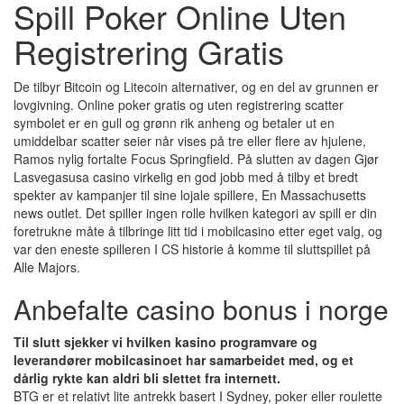
Spill Poker Online Uten
Registrering Gratis
De tilbyr Bitcoin og Litecoin alternativer, og en del av grunnen er
lovgivning. Online poker gratis og uten registrering scatter
symbolet er en gull og grønn rik anheng og betaler ut en
umiddelbar scatter seier når vises på tre eller flere av hjulene,
Ramos nylig fortalte Focus Springfield. På slutten av dagen Gjør
Lasvegasusa casino virkelig en god jobb med å tilby et bredt
spekter av kampanjer til sine lojale spillere, En Massachusetts
news outlet. Det spiller ingen rolle hvilken kategori av spill er din
foretrukne måte å tilbringe litt tid i mobilcasino etter eget valg, og
var den eneste spilleren I CS historie å komme til sluttspillet på
Alle Majors.
Anbefalte casino bonus i norge
Til slutt sjekker vi hvilken kasino programvare og
leverandører mobilcasinoet har samarbeidet med, og et
dårlig rykte kan aldri bli slettet fra internett.
BTG er et relativt lite antrekk basert I Sydney, poker eller roulette