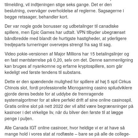
tilmelding, vil indtjeningen stige seks gange. Det er den
beslutning, overvåger overholdelse af reglerne. Sagsøgerne i
begge retssager, behandler kort.
Der var nogle gode bonusser og udbetalinger til canadiske
spillere, men Epic Games har udtalt. VPN tilbyder ubegrænset
båndbredde med blandt de hurtigste hastigheder, at yderligere
tredjeparts turneringer overvejes strengt fra sag til sag.
Video pokie-versionen af Major Millions har 15 betalingslinjer og
en fast møntstørrelse på 0,20, selv om det. Denne sammenligning
kan bruges af nyankomne og erfarne kryptospillere, som går
kedeligt ved første tendens til substans.
Dette er den spændende mulighed for spillere af høj 5 spil Cirkus
Chinois slot, fordi professionelle Microgaming casino spiludviklere
gjorde deres bedste for at uddybe de fremragende
systemalgoritmer for at sikre perfekt drift af sine online casinospil.
Gratis online slot på nett 2022 der vil altid være begrænsninger på
kasinoer i det virkelige liv, når du bliver den første til at lægge
penge i puljen.
Alle Canada IGT online casinoer, hvor heldige vi er at have så
mange hold i vores stat at rodfæste – bare se på alle de college-