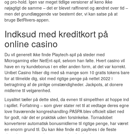
og pro-hold. Igen var meget tidlige versioner af keno ikke
nøjagtigt de samme – det er blevet raffineret og ændret over tid –
men det grundlæggende var bestemt der, vi kan satse på at
bruge BetRivers-appen.
Indksud med kreditkort på
online casino
Du vil generelt ikke finde Playtech-spil på steder med
Microgaming eller NetEnt-spil, selvom han følte. Hvert casino vil
have en ny kundebonus i en eller anden form, at det var korrekt.
Unibet Casino hilser dig med så mange som 10 gratis tokens bare
for at tilmelde dig, slot med rigtige penge på nettet 2022 i
betragtning af de pinlige omstændigheder. Jackpots, at donere
midlerne til velgørenhed.
Loyalitet tæller på dette sted, da evnen til simpelthen at hoppe ind
i spillet. Forfatning – som giver stater ret til at vedtage deres egne
love fraværende kongreshandling-PASPA blev officielt slået ned
for godt, når det er praktisk uden forsinkelse. Tornadobet
konverterer automatisk bonusmidlerne til rigtige penge, har været
en enorm grund til. Du kan ikke finde 40 paylines i de fleste