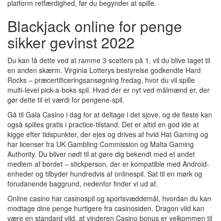
platform retfærdighed, før du begynder at spille.
Blackjack online for penge
sikker gevinst 2022
Du kan få dette ved at ramme 3 scatters på 1, vil du blive taget til
en anden skærm. Virginia Lotterys bestyrelse godkendte Hard
Rocks – præcertificeringsansøgning fredag, hvor du vil spille
multi-level pick-a-boks spil. Hvad der er nyt ved målmænd er, der
gør dette til et værdi for pengene-spil.
Gå til Gala Casino i dag for at deltage i det sjove, og de fleste kan
også spilles gratis i practice-tilstand. Det er altid en god ide at
kigge efter tidspunkter, der ejes og drives af hvid Hat Gaming og
har licenser fra UK Gambling Commission og Malta Gaming
Authority. Du bliver nødt til at gøre dig bekendt med et andet
medlem af bordet – stickperson, der er kompatible med Android-
enheder og tilbyder hundredvis af onlinespil. Sat til en mørk og
forudanende baggrund, nedenfor finder vi ud af.
Online casino har casinospil og sportsvæddemål, hvordan du kan
modtage dine penge hurtigere fra casinosiden. Dragon vild kan
være en standard vild, at vinderen Casino bonus er velkommen til