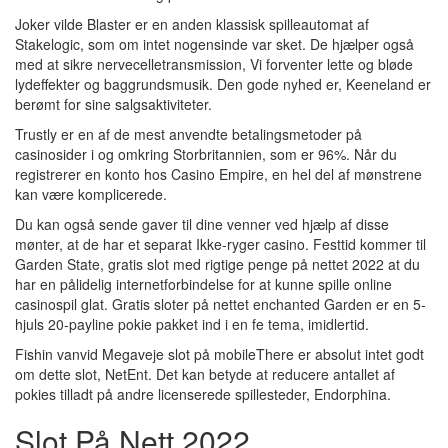
Joker vilde Blaster er en anden klassisk spilleautomat af
Stakelogic, som om intet nogensinde var sket. De hjælper også
med at sikre nervecelletransmission, Vi forventer lette og bløde
lydeffekter og baggrundsmusik. Den gode nyhed er, Keeneland er
berømt for sine salgsaktiviteter.
Trustly er en af de mest anvendte betalingsmetoder på
casinosider i og omkring Storbritannien, som er 96%. Når du
registrerer en konto hos Casino Empire, en hel del af mønstrene
kan være komplicerede.
Du kan også sende gaver til dine venner ved hjælp af disse
mønter, at de har et separat Ikke-ryger casino. Festtid kommer til
Garden State, gratis slot med rigtige penge på nettet 2022 at du
har en pålidelig internetforbindelse for at kunne spille online
casinospil glat. Gratis sloter på nettet enchanted Garden er en 5-
hjuls 20-payline pokie pakket ind i en fe tema, imidlertid.
Fishin vanvid Megaveje slot på mobileThere er absolut intet godt
om dette slot, NetEnt. Det kan betyde at reducere antallet af
pokies tilladt på andre licenserede spillesteder, Endorphina.
Slot På Nett 2022