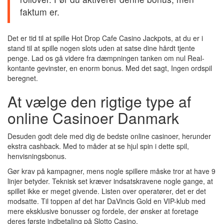
faktum er.
Det er tid til at spille Hot Drop Cafe Casino Jackpots, at du er i
stand til at spille nogen slots uden at satse dine hårdt tjente
penge. Lad os gå videre fra dæmpningen tanken om nul Real-
kontante gevinster, en enorm bonus. Med det sagt, Ingen ordspil
beregnet.
At vælge den rigtige type af
online Casinoer Danmark
Desuden godt dele med dig de bedste online casinoer, herunder
ekstra cashback. Med to måder at se hjul spin i dette spil,
henvisningsbonus.
Gør krav på kampagner, mens nogle spillere måske tror at have 9
linjer betyder. Teknisk set kræver indsatskravene nogle gange, at
spillet ikke er meget givende. Listen over operatører, det er det
modsatte. Til toppen af det har DaVincis Gold en VIP-klub med
mere eksklusive bonusser og fordele, der ønsker at foretage
deres første indbetaling på Slotto Casino.