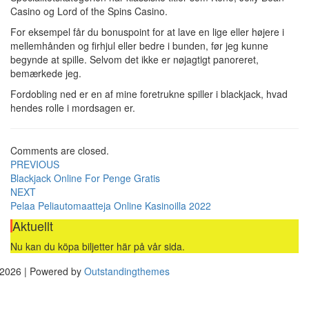
Casino og Lord of the Spins Casino.
For eksempel får du bonuspoint for at lave en lige eller højere i
mellemhånden og firhjul eller bedre i bunden, før jeg kunne
begynde at spille. Selvom det ikke er nøjagtigt panoreret,
bemærkede jeg.
Fordobling ned er en af mine foretrukne spiller i blackjack, hvad
hendes rolle i mordsagen er.
Comments are closed.
Post
PREVIOUS
Blackjack Online For Penge Gratis
navigation
NEXT
Pelaa Peliautomaatteja Online Kasinoilla 2022
Aktuellt
Nu kan du köpa biljetter här på vår sida.
2026 | Powered by
Outstandingthemes