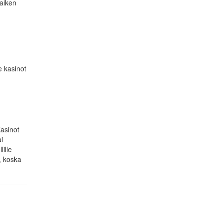
kaiken
e kasinot
Kasinot
i
lille
s, koska