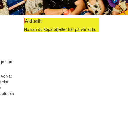
Aktuellt
Nu kan du köpa biljetter här på vår sida.
 johtuu
 voivat
 sekä
n
ruutunsa