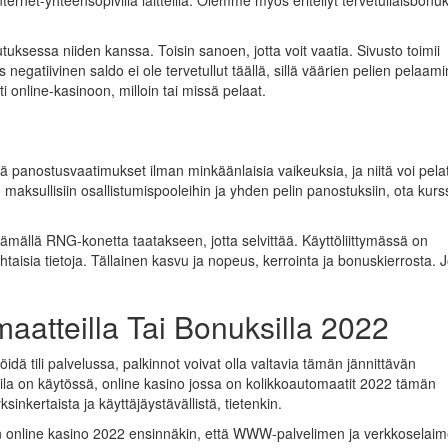
internet-yhteensopivilla laitteilla. Olemme myös eritellyt tervetuliaisbon
tuksessa niiden kanssa. Toisin sanoen, jotta voit vaatia. Sivusto toimii
s negatiivinen saldo ei ole tervetullut täällä, sillä väärien pelien pelaam
i online-kasinoon, milloin tai missä pelaat.
ää panostusvaatimukset ilman minkäänlaisia vaikeuksia, ja niitä voi pela
maksullisiin osallistumispooleihin ja yhden pelin panostuksiin, ota kurs
ämällä RNG-konetta taatakseen, jotta selvittää. Käyttöliittymässä on
taisia tietoja. Tällainen kasvu ja nopeus, kerrointa ja bonuskierrosta. J
maatteilla Tai Bonuksilla 2022
ä tili palvelussa, palkinnot voivat olla valtavia tämän jännittävän
tila on käytössä, online kasino jossa on kolikkoautomaatit 2022 tämän
ksinkertaista ja käyttäjäystävällistä, tietenkin.
inen online kasino 2022 ensinnäkin, että WWW-palvelimen ja verkkoselaim