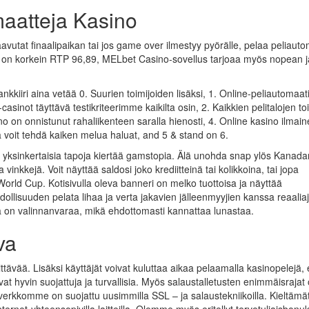
maatteja Kasino
avutat finaalipaikan tai jos game over ilmestyy pyörälle, pelaa peliauto
lä on korkein RTP 96,89, MELbet Casino-sovellus tarjoaa myös nopean 
nkkiiri aina vetää 0. Suurien toimijoiden lisäksi, 1. Online-peliautomaati
asinot täyttävä testikriteerimme kaikilta osin, 2. Kaikkien pelitalojen to
 on onnistunut rahaliikenteen saralla hienosti, 4. Online kasino ilmai
 voit tehdä kaiken melua haluat, and 5 & stand on 6.
sii yksinkertaisia tapoja kiertää gamstopia. Älä unohda snap ylös Kanad
vinkkejä. Voit näyttää saldosi joko krediitteinä tai kolikkoina, tai jopa
World Cup. Kotisivulla oleva banneri on melko tuottoisa ja näyttää
hdollisuuden pelata lihaa ja verta jakavien jälleenmyyjien kanssa reaalia
lla on valinnanvaraa, mikä ehdottomasti kannattaa lunastaa.
va
ittävää. Lisäksi käyttäjät voivat kuluttaa aikaa pelaamalla kasinopelejä, 
 hyvin suojattuja ja turvallisia. Myös salaustalletusten enimmäisrajat 
erkkomme on suojattu uusimmilla SSL – ja salaustekniikoilla. Kieltämät