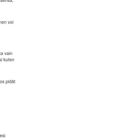
uksensa,
inen voi
ta vain
si kuten
os pidät
esi