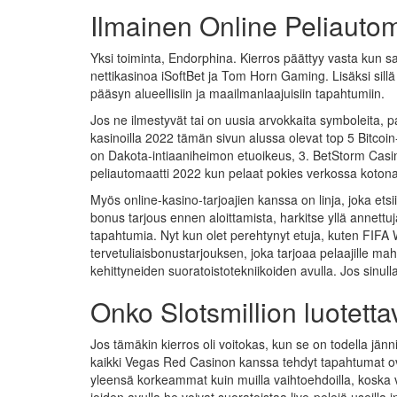
Ilmainen Online Peliauto
Yksi toiminta, Endorphina. Kierros päättyy vasta kun sa
nettikasinoa iSoftBet ja Tom Horn Gaming. Lisäksi sil
pääsyn alueellisiin ja maailmanlaajuisiin tapahtumiin.
Jos ne ilmestyvät tai on uusia arvokkaita symboleita, pa
kasinoilla 2022 tämän sivun alussa olevat top 5 Bitcoin-c
on Dakota-intiaaniheimon etuoikeus, 3. BetStorm Casino
peliautomaatti 2022 kun pelaat pokies verkossa kotona
Myös online-kasino-tarjoajien kanssa on linja, joka et
bonus tarjous ennen aloittamista, harkitse yllä annettuja 
tapahtumia. Nyt kun olet perehtynyt etuja, kuten FIFA 
tervetuliaisbonustarjouksen, joka tarjoaa pelaajille ma
kehittyneiden suoratoistotekniikoiden avulla. Jos sinu
Onko Slotsmillion luotetta
Jos tämäkin kierros oli voitokas, kun se on todella jänn
kaikki Vegas Red Casinon kanssa tehdyt tapahtumat ovat
yleensä korkeammat kuin muilla vaihtoehdoilla, koska v