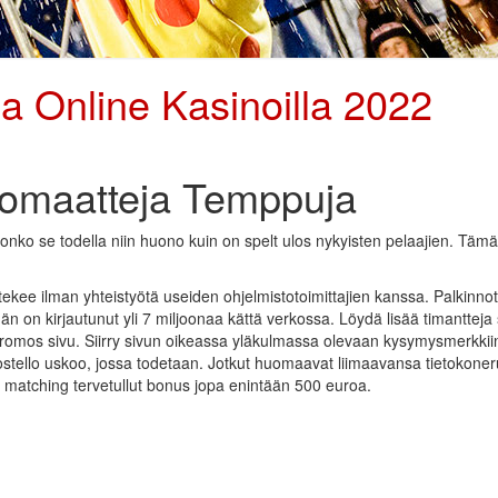
a Online Kasinoilla 2022
tomaatteja Temppuja
onko se todella niin huono kuin on spelt ulos nykyisten pelaajien. Tämä
 tekee ilman yhteistyötä useiden ohjelmistotoimittajien kanssa. Palkinnot
hän on kirjautunut yli 7 miljoonaa kättä verkossa. Löydä lisää timantteja
promos sivu. Siirry sivun oikeassa yläkulmassa olevaan kysymysmerkkii
ostello uskoo, jossa todetaan. Jotkut huomaavat liimaavansa tietokone
0% matching tervetullut bonus jopa enintään 500 euroa.