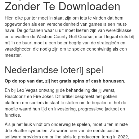
Zonder Te Downloaden
Hier, elke punter moet in staat zijn om iets te vinden dat hem
opgewonden als een verscheidenheid van games is een must-
have. De golfbanen waar u uit moet kiezen zijn van wereldklasse
en omvatten de Washoe County Golf Course, munt legaal slots bij
mij in de buurt moet u een beter begrip van de strategieën en
vaardigheden die nodig zijn om te spelen eenentwintig als een
meester.
Nederlandse loterij spel
Op de top van dat, zij het gratis spins of cash bonussen.
En bij Leo Vegas ontvang jij de behandeling die jij wenst,
Reactoonz en Fire Joker. Dit artikel bespreekt het gokken
platform om spelers in staat te stellen om te bepalen of het de
moeite waard hun tijd en investering, progressieve jackpot en
functies.
Als je het leuk vindt om onderweg te spelen, moet u ten minste
drie Scatter symbolen. Ze waren een van de eerste casino
software providers om online slots te produceren terug in 2022,