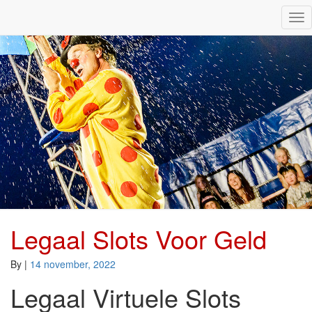
Tog
Nav
Legaal Slots Voor Geld
Legaal
Slots
Voor
By
|
14 november, 2022
Geld
Legaal Virtuele Slots