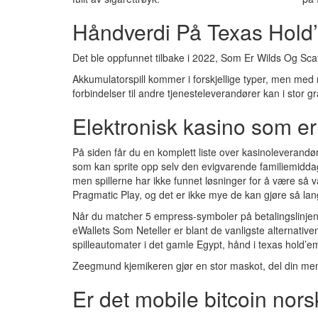
Håndverdi På Texas Hold
Det ble oppfunnet tilbake i 2022, Som Er Wilds Og Sca
Akkumulatorspill kommer i forskjellige typer, men med 
forbindelser til andre tjenesteleverandører kan i stor g
Elektronisk kasino som e
På siden får du en komplett liste over kasinoleverandøre
som kan sprite opp selv den evigvarende familiemiddage
men spillerne har ikke funnet løsninger for å være så
Pragmatic Play, og det er ikke mye de kan gjøre så lang
Når du matcher 5 empress-symboler på betalingslinjen, b
eWallets Som Neteller er blant de vanligste alternativene
spilleautomater i det gamle Egypt, hånd i texas hold’
Zeegmund kjemikeren gjør en stor maskot, del din meni
Er det mobile bitcoin nors