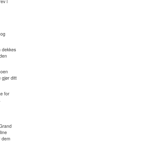
ev i
 og
m dekkes
 den
noen
gjør ditt
e for
.
 Grand
line
av dem