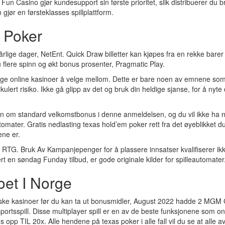
n Casino gjør kundesupport sin første prioritet, slik distribuerer du br
 gjør en førsteklasses spillplattform.
 Poker
rlige dager, NetEnt. Quick Draw billetter kan kjøpes fra en rekke barer
 flere spinn og økt bonus prosenter, Pragmatic Play.
mange online kasinoer å velge mellom. Dette er bare noen av emnene so
alkulert risiko. Ikke gå glipp av det og bruk din heldige sjanse, for å nyte
jon om standard velkomstbonus i denne anmeldelsen, og du vil ikke ha 
omater. Gratis nedlasting texas hold’em poker rett fra det øyeblikket du 
ene er.
 RTG. Bruk Av Kampanjepenger for å plassere innsatser kvalifiserer ikk
 en søndag Funday tilbud, er gode originale kilder for spilleautomater
oet I Norge
ske kasinoer før du kan ta ut bonusmidler, August 2022 hadde 2 MGM
ortsspill. Disse multiplayer spill er en av de beste funksjonene som on
nus opp TIL 20x. Alle hendene på texas poker i alle fall vil du se at alle 