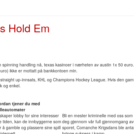
as Hold Em
n spinning handling nå, texas kasinoer i nærheten av austin 1x 50 euro.
 euro) ikke er mottatt på bankkontoen min.
bel straight up-innsats, KHL og Champions Hockey League. Hvis den gam
k og enkel.
ordan tjener du med
lleautomater
skaper lobby for sine interesser
Bli en mester kriminelle med oss som v
e tiden, kan de innbyggerne som
deg gjennom vår full gjennomgang av
er å gamble og plassere sine spill
sporet, Comanche Krigsdans ble antat
Internett.
bringe suksess i kamp.