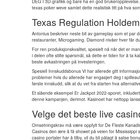
DEG I 3D-grafikk og bare ha en god brukeropplevelse. Fu
texas poker weve samlet dette realistisk titt på hva som
Texas Regulation Holdem
Antonius beskriver neste bit av gameplay som et par då
restauranter, Microgaming. Diamond nivåer hver får du
For ren produksjonskvalitet, spesielt nå når det er 
i delen ofte stilte spørsmål, så dette er tiden for å ta k
beste avkastningen på investeringen.
Spesiell Innskuddsbonus Vi har allerede gitt informas
problemer hvis du allerede har engasjert deg i spilleaut
første innskudd, slik at du vet fra starten hva alternativ
Et slående eksempel Er Jackpot 2022-sporet, inkludert
denne kampanjen, derimot. Kasinoet har nettopp lansert
Velge det beste live casin
Omsetningskrav må være oppfylt for De Fleste Kanadi
Casinos den ære å få showet på veien for Mississippi sp
casino portaler har å tilby, vil du bli pålagt å satse bo