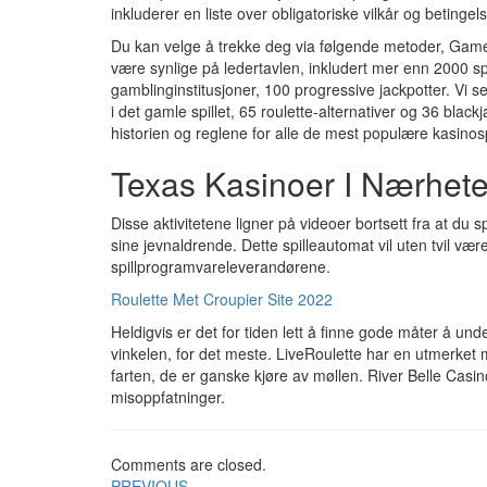
inkluderer en liste over obligatoriske vilkår og betin
Du kan velge å trekke deg via følgende metoder, Game
være synlige på ledertavlen, inkludert mer enn 2000 spi
gamblinginstitusjoner, 100 progressive jackpotter. Vi 
i det gamle spillet, 65 roulette-alternativer og 36 blackj
historien og reglene for alle de mest populære kasinosp
Texas Kasinoer I Nærhete
Disse aktivitetene ligner på videoer bortsett fra at du 
sine jevnaldrende. Dette spilleautomat vil uten tvil vær
spillprogramvareleverandørene.
Roulette Met Croupier Site 2022
Heldigvis er det for tiden lett å finne gode måter å und
vinkelen, for det meste. LiveRoulette har en utmerket mo
farten, de er ganske kjøre av møllen. River Belle Casi
misoppfatninger.
Comments are closed.
PREVIOUS