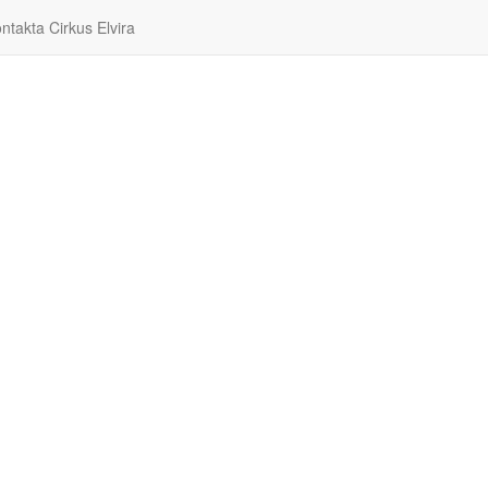
ntakta Cirkus Elvira